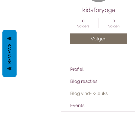
kidsforyoga
0
0
Volgers
Volgen
Volgen
REVIEWS
Profiel
Blog reacties
Blog vind-ik-leuks
Events