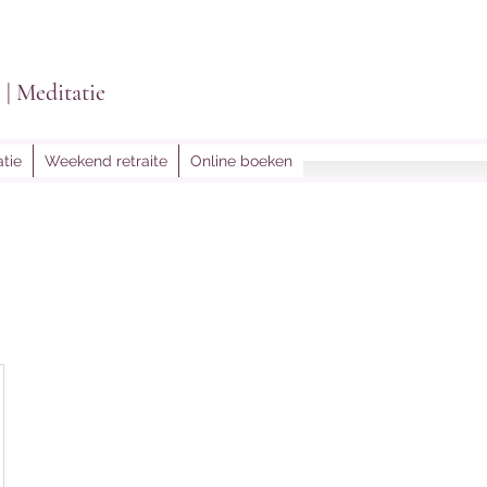
i | Meditatie
tie
Weekend retraite
Online boeken
lightoflein@gmail.