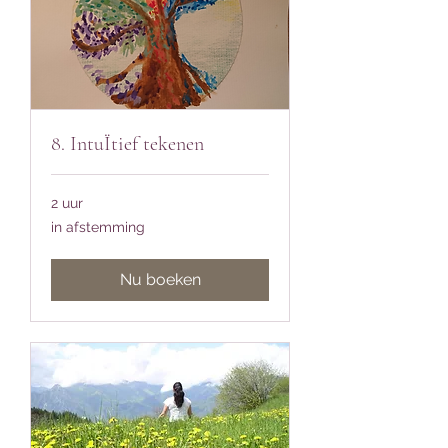
8. IntuÏtief tekenen
2 uur
in
in afstemming
afstemming
Nu boeken