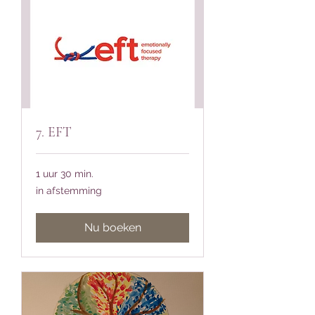
7. EFT
1 uur 30 min.
in
in afstemming
afstemming
Nu boeken