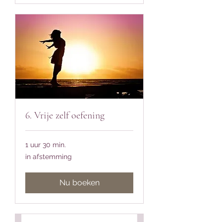
6. Vrije zelf oefening
1 uur 30 min.
in
in afstemming
afstemming
Nu boeken