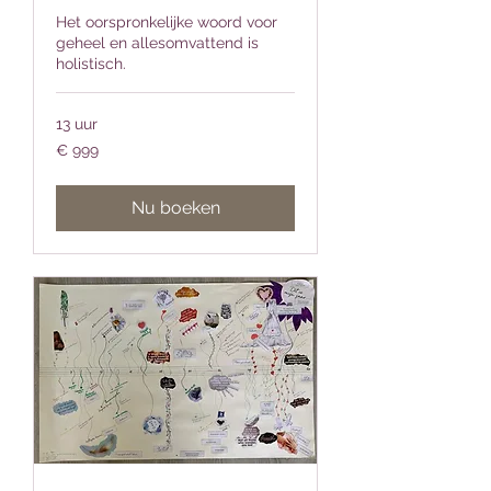
Het oorspronkelijke woord voor
geheel en allesomvattend is
holistisch.
13 uur
999
€ 999
euro
Nu boeken