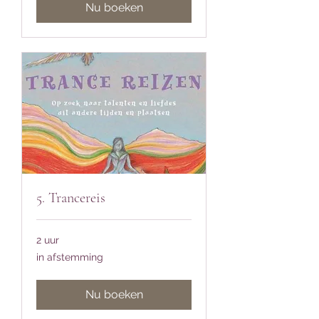
Nu boeken
5. Trancereis
2 uur
in
in afstemming
afstemming
Nu boeken