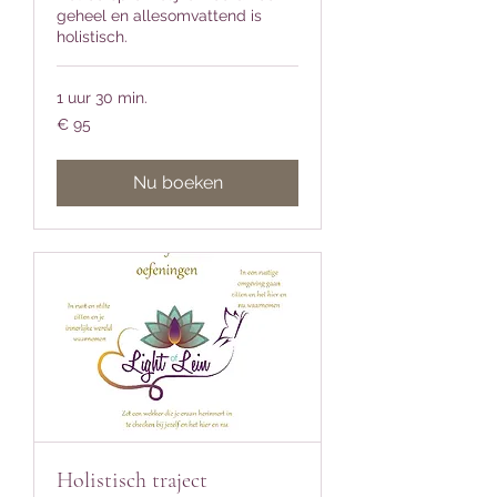
geheel en allesomvattend is
holistisch.
1 uur 30 min.
95
€ 95
euro
Nu boeken
Holistisch traject