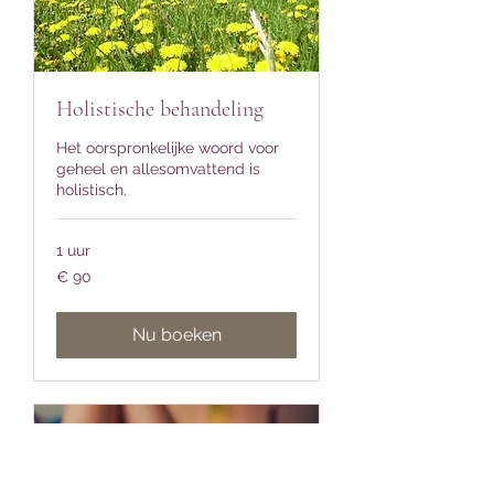
Holistische behandeling
Het oorspronkelijke woord voor
geheel en allesomvattend is
holistisch.
1 uur
90
€ 90
euro
Nu boeken