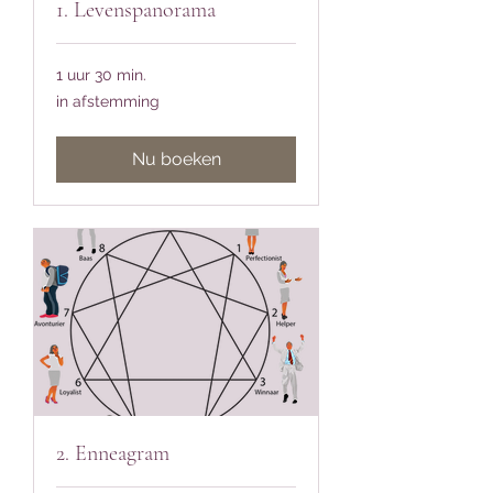
1. Levenspanorama
1 uur 30 min.
in
in afstemming
afstemming
Nu boeken
2. Enneagram