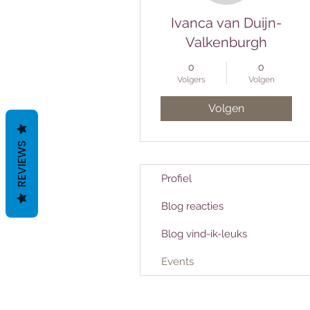
Ivanca van Duijn-
Valkenburgh
0
0
Volgers
Volgen
Volgen
REVIEWS
Profiel
Blog reacties
Blog vind-ik-leuks
Events