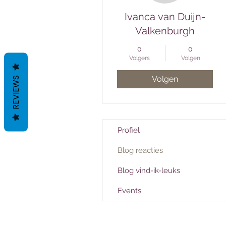
Ivanca van Duijn-
Valkenburgh
0
0
Volgers
Volgen
Volgen
REVIEWS
Profiel
Blog reacties
Blog vind-ik-leuks
Events