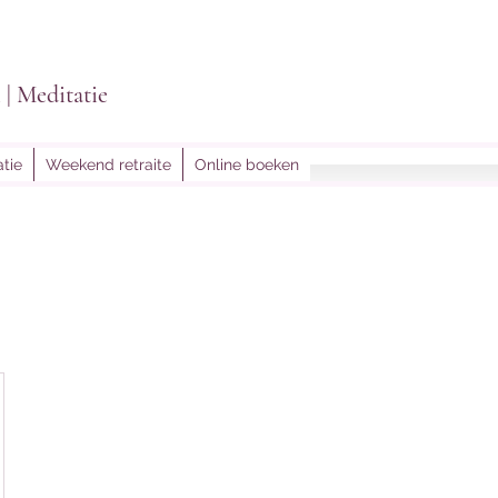
i | Meditatie
tie
Weekend retraite
Online boeken
lightoflein@gmail.