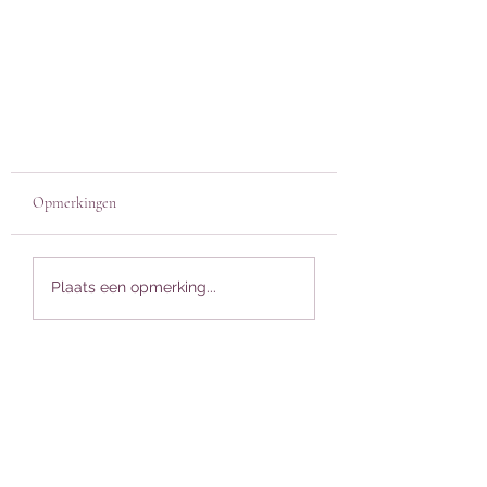
Opmerkingen
Plaats een opmerking...
Kom (weer) in contact met jouw
eigen creativiteit!