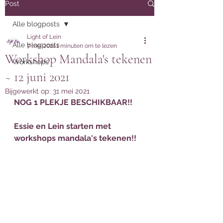
Post
Alle blogposts
Light of Lein
Alle blogposts
7 mei 2021
1 minuten om te lezen
Workshop Mandala's tekenen
Workshops
~ 12 juni 2021
Bijgewerkt op:
31 mei 2021
NOG 1 PLEKJE BESCHIKBAAR!!
Essie en Lein starten met 
workshops mandala's tekenen!!