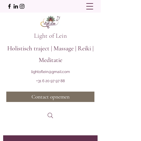
Light of Lein
Holistisch traject | Massage | Reiki |
Meditatie
lightoflein@gmail.com
+31 6 20 97 97 88
Contact opnemen