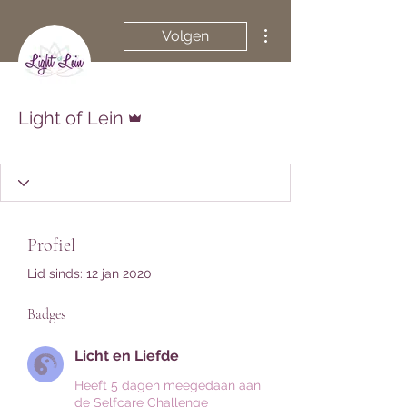
Meer acties
Volgen
Beheerder
Light of Lein
Licht en Liefde
+
4
Profiel
Lid sinds: 12 jan 2020
Badges
Licht en Liefde
Heeft 5 dagen meegedaan aan
de Selfcare Challenge