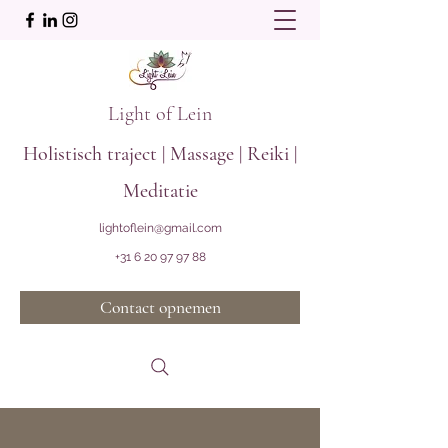
Light of Lein
Holistisch traject | Massage | Reiki |
Meditatie
lightoflein@gmail.com
+31 6 20 97 97 88
Contact opnemen