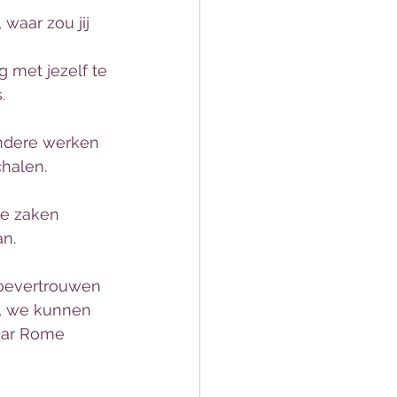
waar zou jij 
 met jezelf te 
. 
andere werken 
halen.  
te zaken 
n. 
toevertrouwen 
, we kunnen 
aar Rome 