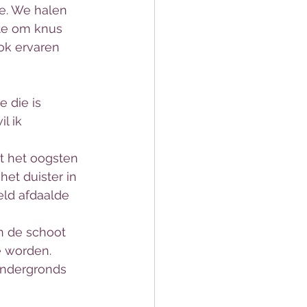
e. We halen 
te om knus 
ook ervaren 
 die is 
l ik 
t het oogsten 
et duister in 
ld afdaalde 
n de schoot 
e worden.
ondergronds 