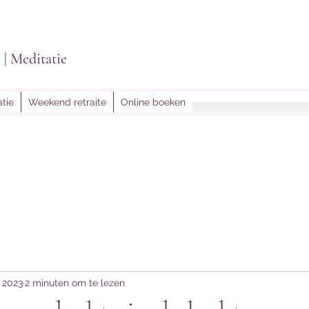
i | Meditatie
tie
Weekend retraite
Online boeken
lightoflein@gmail.
t 2023
2 minuten om te lezen