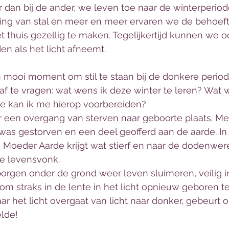
 dan bij de ander, we leven toe naar de winterperiod
ng van stal en meer en meer ervaren we de behoef
het thuis gezellig te maken. Tegelijkertijd kunnen we 
n als het licht afneemt.
 mooi moment om stil te staan bij de donkere periode
f te vragen: wat wens ik deze winter te leren? Wat wi
e kan ik me hierop voorbereiden?
er een overgang van sterven naar geboorte plaats. Me
 was gestorven en een deel geofferd aan de aarde. In h
Moeder Aarde krijgt wat stierf en naar de dodenwere
e levensvonk. 
borgen onder de grond weer leven sluimeren, veilig i
m straks in de lente in het licht opnieuw geboren t
ar het licht overgaat van licht naar donker, gebeurt 
lde! 