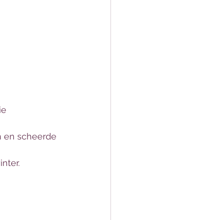
ie 
n en scheerde 
nter. 