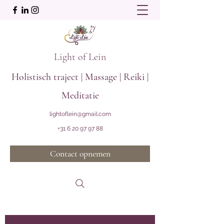
Light of Lein
Holistisch traject | Massage | Reiki |
Meditatie
lightoflein@gmail.com
+31 6 20 97 97 88
Contact opnemen