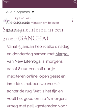
Post
Alle blogposts
Light of Lein
Alle blogposts
14 jan 2021
2 minuten om te lezen
Samen mediteren in een
Workshops
groep (SANGHA)
Vanaf 5 januari heb ik elke dinsdag 
en donderdag samen met 
Margo 
van New Life Yoga
  s ’morgens 
vanaf 8 uur een half uurtje 
mediteren online  open gezet en 
inmiddels hebben we week 2 
achter de rug. Wat is het fijn en 
voelt het goed om zo 's morgens 
vroeg met gelijkgestemden voor 