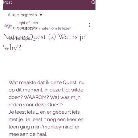
Post
Alle blogposts
Light of Lein
Alle blogposts
3 okt 2021
3 minuten om te lezen
Nature Quest (2) Wat is je
Workshops
'why'?
Wat maakte dat ik deze Quest, nu 
op dit moment, in deze tijd, wilde 
doen? WAAROM? Wat was mijn 
reden voor deze Quest? 
Je leest iets ... en er gebeurt iets 
met je. Je leest 't nog een keer en 
toen ging mijn 'monkeymind' er 
mee aan de haal. 