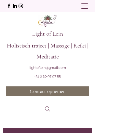
Light of Lein
Holistisch traject | Massage | Reiki |
Meditatie
lightoflein@gmail.com
+31 6 20 97 97 88
Contact opnemen