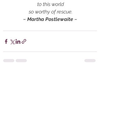
 to this world
 so worthy of rescue.
~ Martha Postlewaite ~
Alles weergeven
Recente blogposts