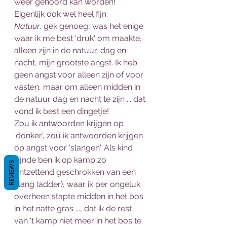
weer gehoord kan worden! 
Eigenlijk ook wel heel fijn. 
Natuur
, gek genoeg, was het enige 
waar ik me best 'druk' om maakte, 
alleen zijn in de natuur, dag en 
nacht, mijn grootste angst. Ik heb 
geen angst voor alleen zijn of voor 
vasten, maar om alleen midden in 
de natuur dag en nacht te zijn ... dat 
vond ik best een dingetje! 
Zou ik antwoorden krijgen op 
'donker', zou ik antwoorden krijgen 
op angst voor 'slangen'. Als kind 
zijnde ben ik op kamp zo 
REVIEWS
ontzettend geschrokken van een 
slang (adder), waar ik per ongeluk 
overheen stapte midden in het bos 
in het natte gras ..., dat ik de rest 
van 't kamp niet meer in het bos te 