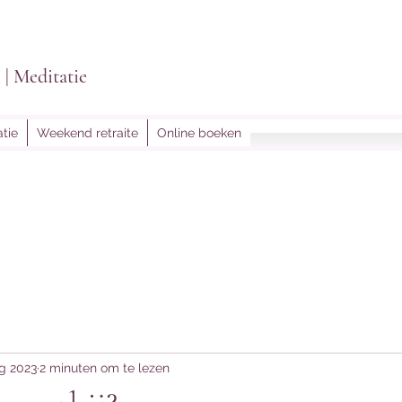
i | Meditatie
tie
Weekend retraite
Online boeken
lightoflein@gmail.
g 2023
2 minuten om te lezen