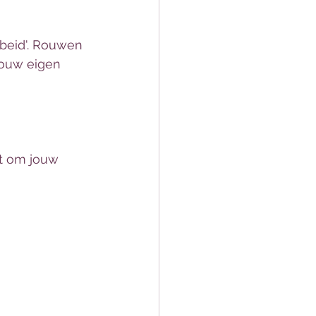
rbeid'. Rouwen 
jouw eigen 
t om jouw 