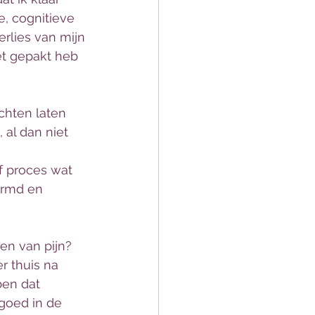
, cognitieve 
rlies van mijn 
et gepakt heb 
chten laten 
, al dan niet 
ef proces wat 
armd en 
en van pijn? 
r thuis na 
ben dat 
goed in de 