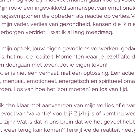
jn rouw een ingewikkeld samenspel van emotionele
ragssymptonen die optreden als reactie op verlies. Ve
 mijn vader, verlies van gezondheid, kansen die ik ni
rborgen verdriet ... wat ik al lang meedraag. 
n mijn optiek, jouw eigen gevoelens verwerken, geda
 is, het nu, de realiteit. Momenten waar je jezelf afleid
n doorgaan met leven. Jouw eigen leven! 
, er is niet één verhaal, niet één oplossing. Een acti
k, mentaal, emotioneel, energetisch en spiritueel om
en. Los van hoe het 'zou moeten' en los van tijd. 
 dan klaar met aanvaarden van mijn verlies of ervar
voel van 'vakantie' voorbij? Zij/hij is of komt nu wee
zijn? Wat is dat in ons brein dat we het gevoel heb
weer terug kan komen? Terwijl we de realiteit heel 