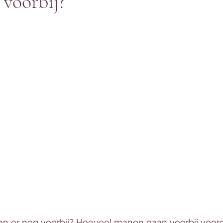
voorbij?
 er nog voorbij? Hoeveel manen gaan voorbij voorda