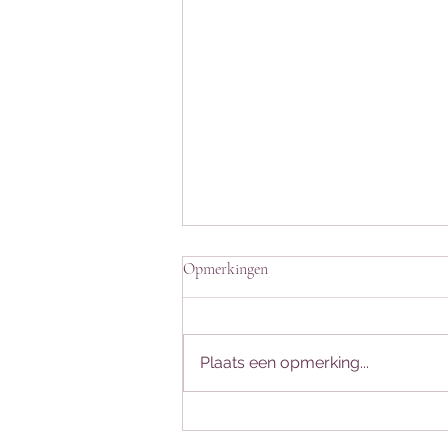
Opmerkingen
Plaats een opmerking...
Reiki 1 - Een liefdevolle reis terug
naar jezelf