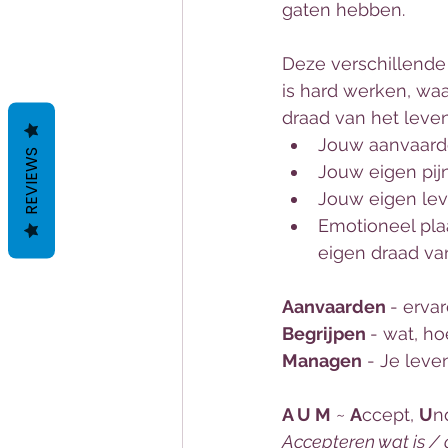
gaten hebben. 
Deze verschillende 
is hard werken, wa
draad van het leve
Jouw aanvaarde
REVIEWS
Jouw eigen pijn
Jouw eigen leve
Emotioneel pla
eigen draad va
Aanvaarden 
- ervar
Begrijpen 
- wat, h
Managen
 - Je lev
A U M
 ~ 
A
ccept, 
U
n
Accepteren wat is /