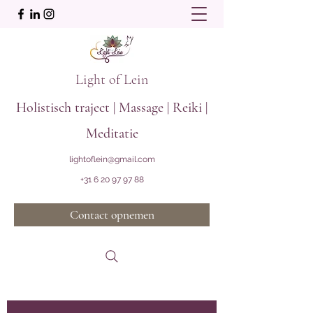
Light of Lein
Holistisch traject | Massage | Reiki |
Meditatie
lightoflein@gmail.com
+31 6 20 97 97 88
Contact opnemen