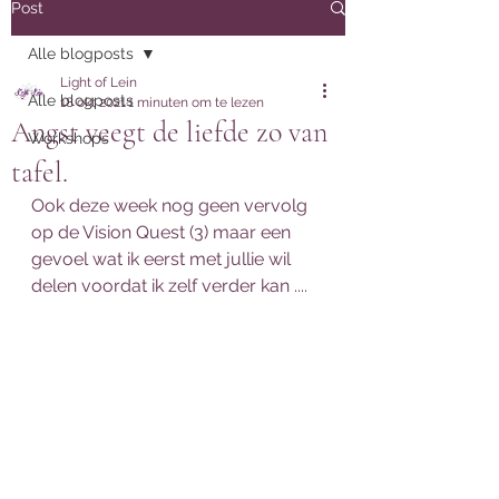
Post
Alle blogposts
Light of Lein
Alle blogposts
18 okt 2021
1 minuten om te lezen
Angst veegt de liefde zo van
Workshops
tafel.
Ook deze week nog geen vervolg 
op de Vision Quest (3) maar een 
gevoel wat ik eerst met jullie wil 
delen voordat ik zelf verder kan ....