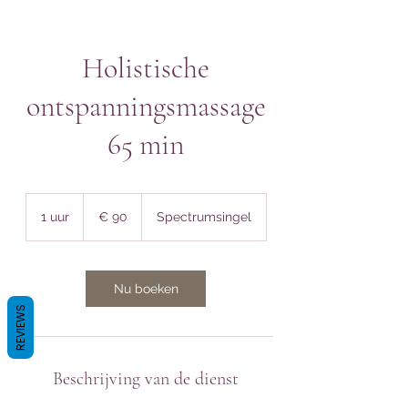
Holistische
ontspanningsmassage
65 min
90
euro
1 uur
1
€ 90
Spectrumsingel
u
u
Nu boeken
REVIEWS
Beschrijving van de dienst