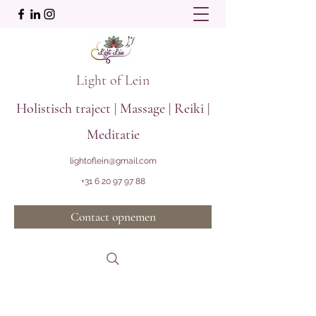
Light of Lein
Holistisch traject | Massage | Reiki |
Meditatie
lightoflein@gmail.com
+31 6 20 97 97 88
Contact opnemen