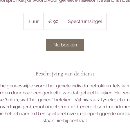
oorspronkelijke woord voor geheel en allesomvattend is holist
90
euro
1 uur
1
€ 90
Spectrumsingel
u
u
Nu boeken
Beschrijving van de dienst
sche geneeswijze wordt het gehele individu betrokken. Iets kan
den door naar een gedeelte van dat geheel te kijken. Het w
e ‘holon’, wat ‘het geheel’ betekent. Vijf niveaus: fysiek (licham
overtuigingen), emotioneel (emoties), energetisch (meridianen
n het lichaam e.d.) en spiritueel niveau (dieperliggende oorza
staan hierbij centraal.