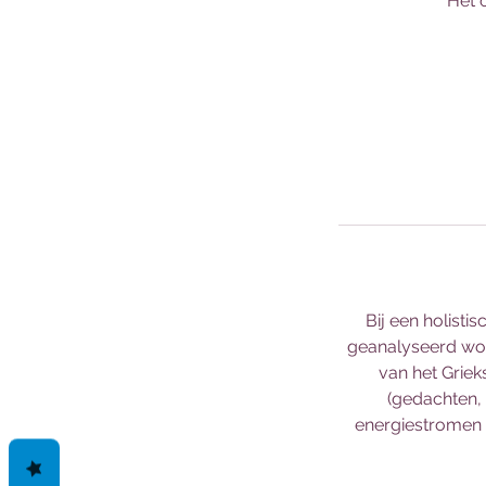
Het 
Bij een holisti
geanalyseerd wor
van het Grieks
(gedachten, 
energiestromen i