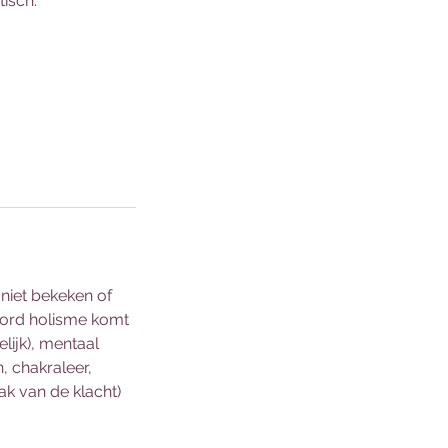
isch.
 niet bekeken of
oord holisme komt
elijk), mentaal
, chakraleer,
ak van de klacht)