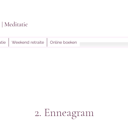
i | Meditatie
tie
Weekend retraite
Online boeken
lightoflein@gmail.
2. Enneagram