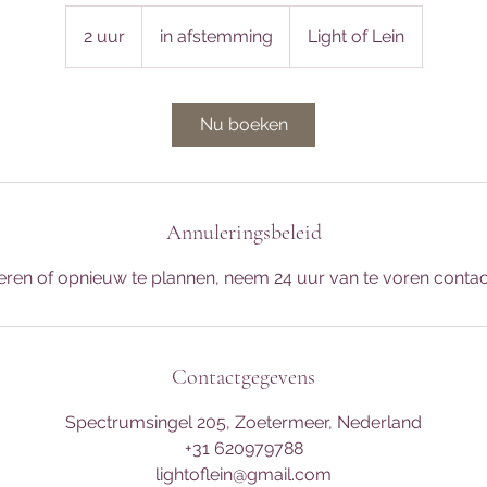
in
afstemming
2 uur
2
in afstemming
Light of Lein
u
u
r
Nu boeken
Annuleringsbeleid
ren of opnieuw te plannen, neem 24 uur van te voren contac
Contactgegevens
Spectrumsingel 205, Zoetermeer, Nederland
+31 620979788
lightoflein@gmail.com