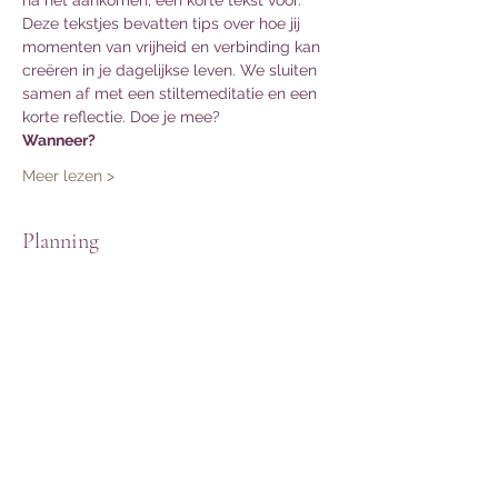
na het aankomen, een korte tekst voor. 
Deze tekstjes bevatten tips over hoe jij 
momenten van vrijheid en verbinding kan 
creëren in je dagelijkse leven. We sluiten 
samen af met een stiltemeditatie en een 
korte reflectie. Doe je mee?
Wanneer?
Meer lezen >
Planning
8:00 - 8:30
30 minuten
Online mediteren
Alles weergeven
Deel dit evenement