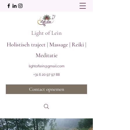
Light of Lein
Holistisch traject | Massage | Reiki |
Meditatie
lightoflein@gmail.com
+31 6 20 97 97 88
Contact opnemen