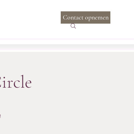
Contact opnemen
Inloggen
com
+31 6 20 97 97 88
ircle
!