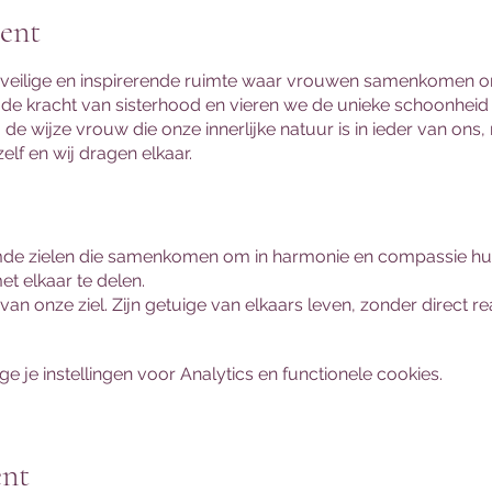
ent
 veilige en inspirerende ruimte waar vrouwen samenkomen om 
de kracht van sisterhood en vieren we de unieke schoonheid
, de wijze vrouw die onze innerlijke natuur is in ieder van ons
zelf en wij dragen elkaar.
emde zielen die samenkomen om in harmonie en compassie hun 
met elkaar te delen.
an onze ziel. Zijn getuige van elkaars leven, zonder direct r
an: luisteren en eren.
ntstaan en nodig is, met wat er ingebracht wil worden. Elke ci
je instellingen voor Analytics en functionele cookies.
 Denk aan meditaties, inspiratiekaarten, dans, massage, reiki
ent
veilige haven waar je kunt ontspannen, jezelf kunt zijn zijn z