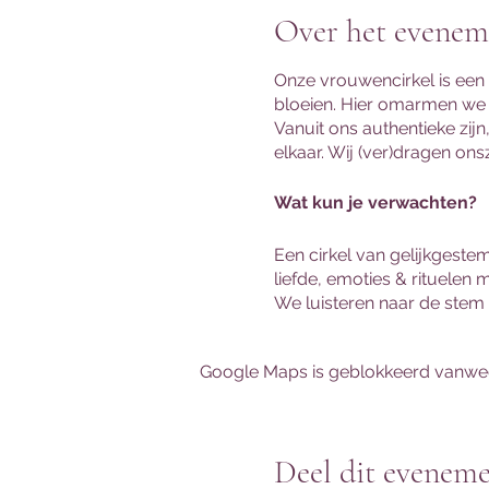
Over het evenem
Onze vrouwencirkel is een
bloeien. Hier omarmen we 
Vanuit ons authentieke zijn
elkaar. Wij (ver)dragen ons
Wat kun je verwachten?
Een cirkel van gelijkgest
liefde, emoties & rituelen 
We luisteren naar de stem v
met een advies klaar te sta
We werken met wat er mag o
Google Maps is geblokkeerd vanwege 
ruimte voor ieders inbreng.
Waarom deelnemen?
Deel dit evenem
De vrouwencirkel biedt een 