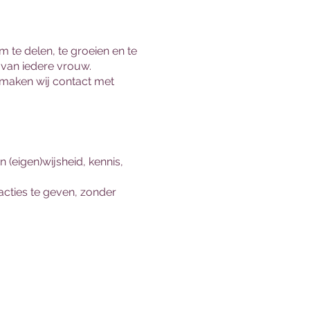
te delen, te groeien en te
 van iedere vrouw.
, maken wij contact met
(eigen)wijsheid, kennis,
eacties te geven, zonder
rkel is anders, er is
, klanken of cacao.
onder te moeten en jezelf