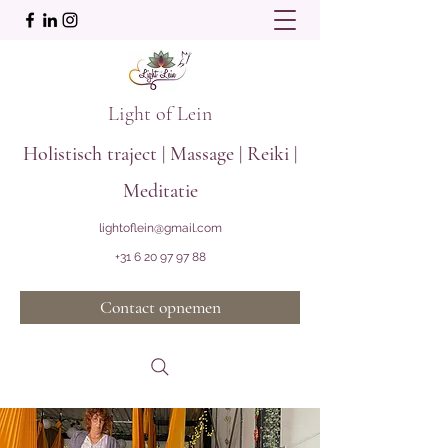
Light of Lein
Holistisch traject | Massage | Reiki |
Meditatie
lightoflein@gmail.com
+31 6 20 97 97 88
Contact opnemen