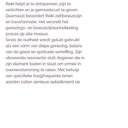
Reiki helpt je te ontspannen, pijn te 
verlichten en je gemoedsrust te geven. 
Daarnaast bevordert Reiki zelfbewustzijn 
en transformatie. Het versnelt het 
genezings- en bewustzijnsontwikkeling 
proces op alle niveaus.  
Sinds de oudheid wordt geluid gebruikt 
als een vorm van diepe genezing, balans 
van de geest en spirituele verheffing. Zijn 
vibrerende resonantie stelt degenen die in 
zijn element baden in staat om ermee in 
overeenstemming te raken. Met behulp 
van specifieke hoogfrequente tonen 
worden cellen opnieuw gekalibreerd op 
zowel mentaal, fysiek als energetisch 
niveau.   
Deze Reiki Infused: Floating Sound 
Journey begint met een korte begeleide 
meditatie om je lichaam en…
Meer lezen >