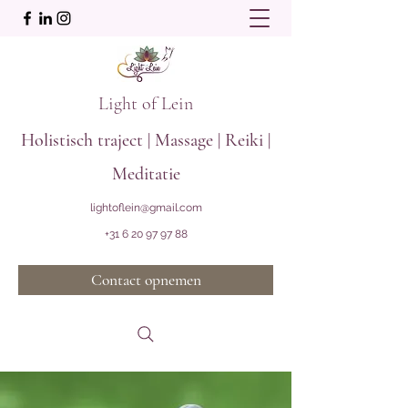
Light of Lein
Holistisch traject | Massage | Reiki |
Meditatie
lightoflein@gmail.com
+31 6 20 97 97 88
Contact opnemen