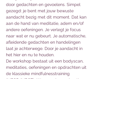
door gedachten en gevoelens. Simpel 
gezegd: je bent met jouw bewuste 
aandacht bezig met dit moment. Dat kan 
aan de hand van meditatie, adem en/of 
andere oefeningen. Je verlegt je focus 
naar wat er nu gebeurt. Je automatische, 
afleidende gedachten en handelingen 
laat je achterwege. Door je aandacht in 
het hier en nu te houden.
De workshop bestaat uit een bodyscan, 
meditaties, oefeningen en opdrachten uit 
de klassieke mindfulnesstraining 
(MBSR/MBCT). Wanneer je regelmatig 
jezelf terughaalt naar het nu, dat kan door 
meditaties, maar ook al door één bewuste 
ademhaling, ervaar je meer rust in je leven.
Zet…
Meer lezen >