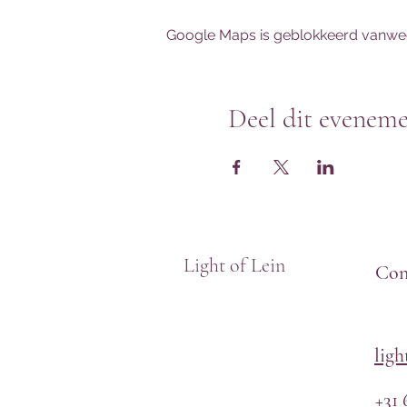
Google Maps is geblokkeerd vanwege 
Deel dit evenem
Light of Lein
Con
lig
+31 