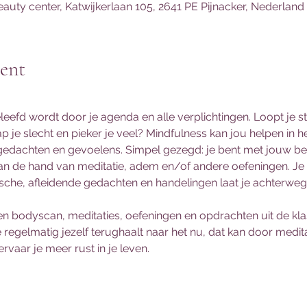
auty center, Katwijkerlaan 105, 2641 PE Pijnacker, Nederland
ent
eleefd wordt door je agenda en alle verplichtingen. Loopt je s
p je slecht en pieker je veel? Mindfulness kan jou helpen in het
gedachten en gevoelens. Simpel gezegd: je bent met jouw b
n de hand van meditatie, adem en/of andere oefeningen. Je v
sche, afleidende gedachten en handelingen laat je achterwege
n bodyscan, meditaties, oefeningen en opdrachten uit de kla
gelmatig jezelf terughaalt naar het nu, dat kan door medita
vaar je meer rust in je leven.