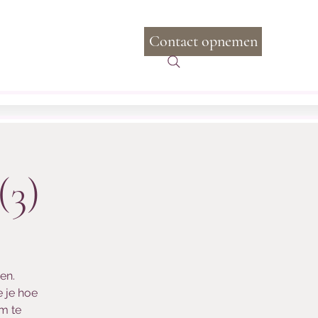
Contact opnemen
Inloggen
com
+31 6 20 97 97 88
(3)
en.
e je hoe
om te