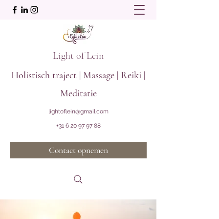
Light of Lein
Holistisch traject | Massage | Reiki |
Meditatie
lightoflein@gmail.com
+31 6 20 97 97 88
Contact opnemen