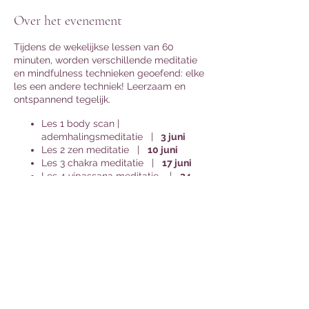
Over het evenement
Tijdens de wekelijkse lessen van 60
minuten, worden verschillende meditatie
en mindfulness technieken geoefend: elke
les een andere techniek! Leerzaam en
ontspannend tegelijk.
Les 1 body scan |
ademhalingsmeditatie |
3 juni
Les 2 zen meditatie |
10 juni
Les 3 chakra meditatie |
17 juni
Les 4 vipassana meditatie |
24
juni
Les 5 Visualisatie |
1 juli
Les 6 Gronden/Aarden/Afvoeren |
8 juli
Deel dit evenement