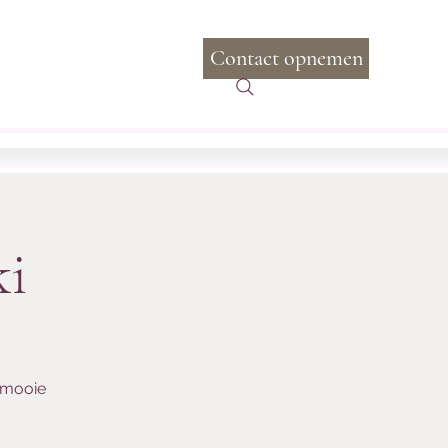
Contact opnemen
Inloggen
com
+31 6 20 97 97 88
ki
 mooie