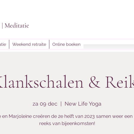
i | Meditatie
tie
Weekend retraite
Online boeken
lightoflein@gmail.
lankschalen & Rei
za 09 dec
  |  
New Life Yoga
te en Marjoleine creëren de 2e helft van 2023 samen weer een
reeks van bijeenkomsten!