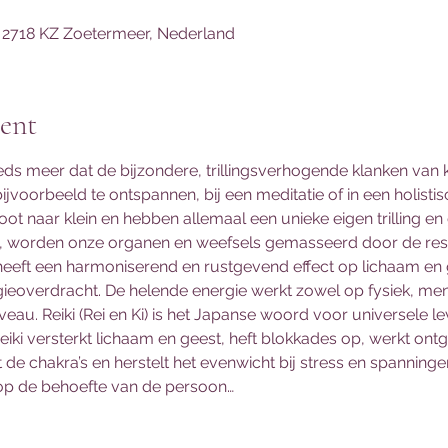
 2718 KZ Zoetermeer, Nederland
ent
ds meer dat de bijzondere, trillingsverhogende klanken van
jvoorbeeld te ontspannen, bij een meditatie of in een holistis
oot naar klein en hebben allemaal een unieke eigen trilling en
, worden onze organen en weefsels gemasseerd door de resona
heeft een harmoniserend en rustgevend effect op lichaam en 
gieoverdracht. De helende energie werkt zowel op fysiek, men
iveau. Reiki (Rei en Ki) is het Japanse woord voor universele l
iki versterkt lichaam en geest, heft blokkades op, werkt ontg
 de chakra’s en herstelt het evenwicht bij stress en spanning
p de behoefte van de persoon…