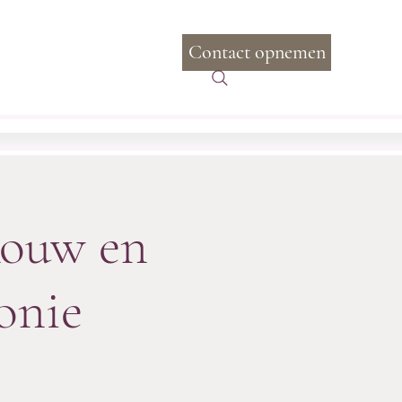
Contact opnemen
Inloggen
com
+31 6 20 97 97 88
Rouw en
onie