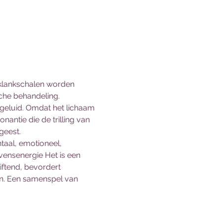
 klankschalen worden 
che behandeling. 
 geluid. Omdat het lichaam 
ntie die de trilling van 
geest.
taal, emotioneel, 
evensenergie Het is een 
iftend, bevordert 
en. Een samenspel van 