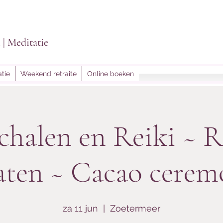
i | Meditatie
tie
Weekend retraite
Online boeken
lightoflein@gmail.
chalen en Reiki ~ 
laten ~ Cacao cerem
za 11 jun
  |  
Zoetermeer