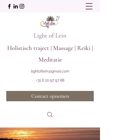
Light of Lein
Holistisch traject | Massage | Reiki |
Meditatie
lightoflein@gmail.com
+31 6 20 97 97 88
Contact opnemen