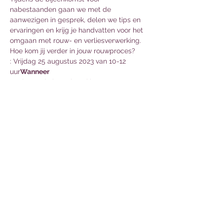
nabestaanden gaan we met de 
aanwezigen in gesprek, delen we tips en 
ervaringen en krijg je handvatten voor het 
omgaan met rouw- en verliesverwerking.
Hoe kom jij verder in jouw rouwproces?
: Vrijdag 25 augustus 2023 van 10-12 
uur
Wanneer
: Gebouw de inZet in Rokkeveen
Waar
: Nikki Borgman en Marjoleine 
Bominaar
Door wie
Meer lezen >
Deel dit evenement