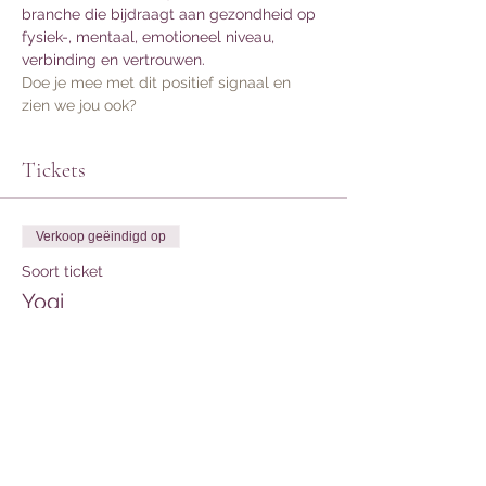
branche die bijdraagt aan gezondheid op 
fysiek-, mentaal, emotioneel niveau, 
verbinding en vertrouwen. 
Doe je mee met dit positief signaal en 
zien we jou ook? 
Tickets
Verkoop geëindigd op
Soort ticket
Yogi
Meer info
Prijs
€ 0,00