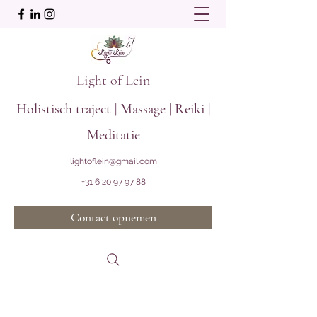
Light of Lein
Holistisch traject | Massage | Reiki |
Meditatie
lightoflein@gmail.com
+31 6 20 97 97 88
Contact opnemen