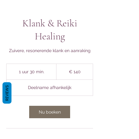
Klank & Reiki
Healing
Zuivere, resonerende klank en aanraking
140
euro
1 uur 30 min.
1
€ 140
u
u
REVIEWS
Deelname afhankelijk
3
0
m
i
Nu boeken
n
.