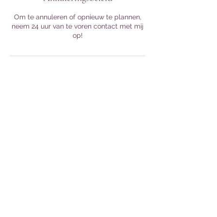
Om te annuleren of opnieuw te plannen,
neem 24 uur van te voren contact met mij
op!
Contactgegevens
+31 620979788
lightoflein@gmail.com
Spectrumsingel 205, Zoetermeer,
Nederland
Light of Lein