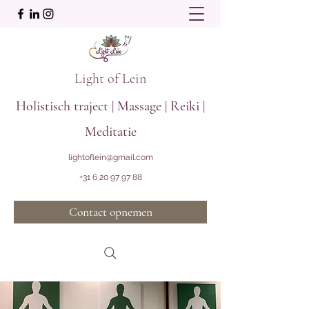
Light of Lein
Holistisch traject | Massage | Reiki |
Meditatie
lightoflein@gmail.com
+31 6 20 97 97 88
Contact opnemen