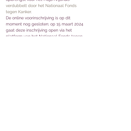
verdubbelt door het Nationaal Fonds 
tegen Kanker
.
De online voorinschrijving is op dit 
moment nog gesloten; op 15 maart 2024 
gaat deze inschrijving open via het 
platform van het Nationaal Fonds tegen 
Kanker.Volg de Ronde van de 
Driemanspolder voor de laatste nieuwtjes 
op 
Facebook
 en/of 
Instagram
.
Deel dit evenement
Light of Lein