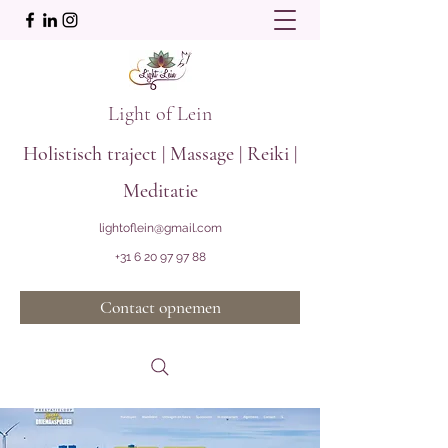
Light of Lein
Holistisch traject | Massage | Reiki |
Meditatie
lightoflein@gmail.com
+31 6 20 97 97 88
Contact opnemen